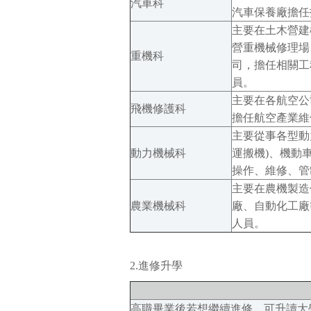
汽車科
汽車保養廠擔任
主要在土木營建
營重機械修理場
重機科
司，擔任相關工
員。
主要在各航空公
飛機修護科
擔任航空產業維
主要從事各型動
動力機械科
運搬機)、機動
操作、維修、管
主要在農機製造
農業機械科
廠、自動化工廠
人員。
2.進修升學
高職畢業後若想繼續進修，可升讀大