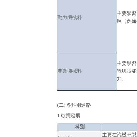
主要學習
動力機械科
輛（例如
主要學習
農業機械科
識與技能
知。
(二) 各科別進路
1.就業發展
科別
主要在汽機車製