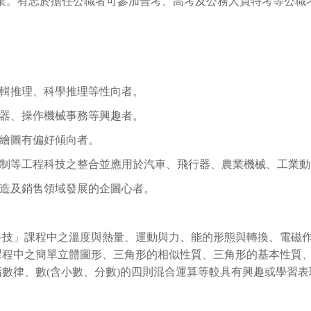
業。有志於擔任公職者可參加普考、高考及公務人員特考等公職
邏輯推理、科學推理等性向者。
機器、操作機械事務等興趣者。
腦繪圖有偏好傾向者。
控制等工程科技之整合並應用於汽車、飛行器、農業機械、工業
製造及銷售領域發展的企圖心者。
科技」課程中之溫度與熱量、運動與力、能的形態與轉換、電磁
課程中之簡單立體圖形、三角形的相似性質、三角形的基本性質
數律、數(含小數、分數)的四則混合運算等較具有興趣或學習