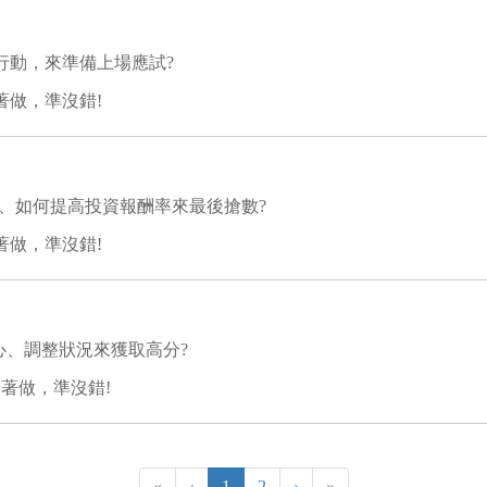
行動，來準備上場應試?
著做，準沒錯!
刺、如何提高投資報酬率來最後搶數?
著做，準沒錯!
身心、調整狀況來獲取高分?
著做，準沒錯!
«
‹
1
2
›
»