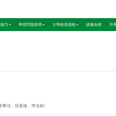
科能力
學習問題探尋
大學校系指南
績優金榜
升
要事項，照著做，準沒錯!