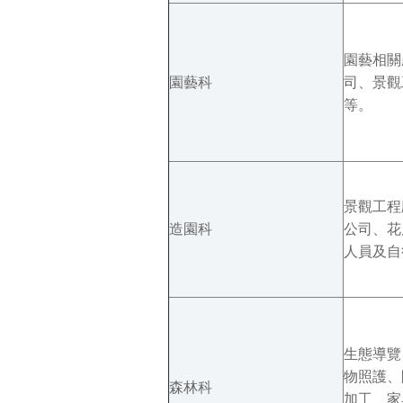
園藝相關
園藝科
司、景觀
等。
景觀工程
造園科
公司、花
人員及自
生態導覽
物照護、
森林科
加工、家