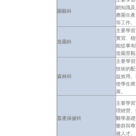
銷知識及
園藝科
農園生產
等工作。
主要學習
實習、植
造園科
能從事有
造園景觀
主要學習
技術的配
森林科
益效用、
使學生將
展。
主要學習
理經營、
畜產保健科
醫學基礎
樂群與尊
健人才。