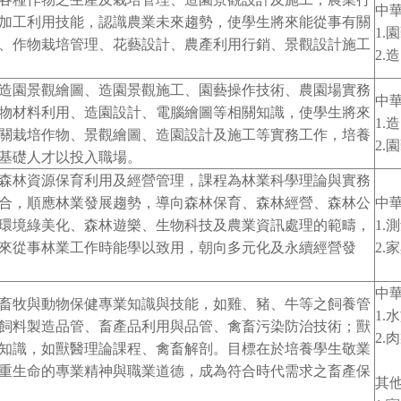
中
加工利用技能，認識農業未來趨勢，使學生將來能從事有關
1.
、作物栽培管理、花藝設計、農產利用行銷、景觀設計施工
2.
造園景觀繪圖、造園景觀施工、園藝操作技術、農園場實務
中
物材料利用、造園設計、電腦繪圖等相關知識，使學生將來
1.
關栽培作物、景觀繪圖、造園設計及施工等實務工作，培養
2.
基礎人才以投入職場。
森林資源保育利用及經營管理，課程為林業科學理論與實務
合，順應林業發展趨勢，導向森林保育、森林經營、森林公
中
環境綠美化、森林遊樂、生物科技及農業資訊處理的範疇，
1.
來從事林業工作時能學以致用，朝向多元化及永續經營發
2.
中
畜牧與動物保健專業知識與技能，如雞、豬、牛等之飼養管
1.
飼料製造品管、畜產品利用與品管、禽畜污染防治技術；獸
2.
知識，如獸醫理論課程、禽畜解剖。目標在於培養學生敬業
重生命的專業精神與職業道德，成為符合時代需求之畜產保
其