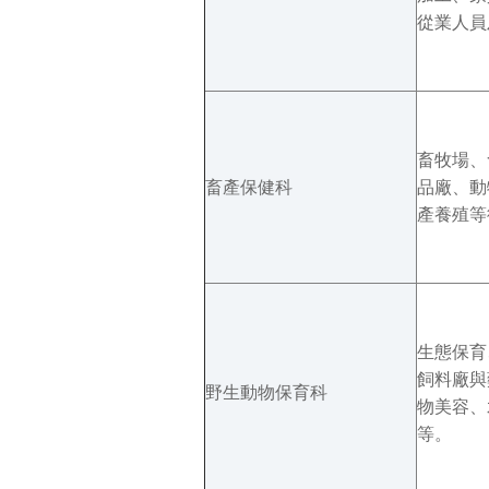
從業人員
畜牧場、
畜產保健科
品廠、動
產養殖等
生態保育
飼料廠與
野生動物保育科
物美容、
等。