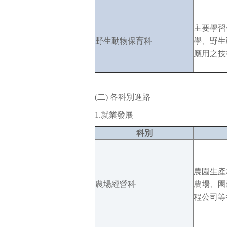
主要學習
野生動物保育科
學、野生
應用之技
(二) 各科別進路
1.就業發展
科別
農園生產
農場經營科
農場、園
程公司等