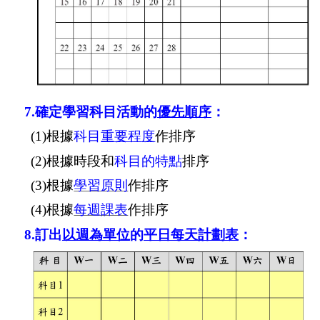
7.
確定學習科目活動的
優先順序
：
(1)
根據
科目
重要程度
作排序
(2)
根據時段和
科目的特點
排序
(3)
根據
學習原則
作排序
(4)
根據
每週課表
作排序
8.
訂出
以週為單位
的
平日每天計劃表
：