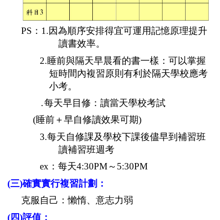
PS
：
1.
因為順序安排得宜可運用記憶原理提升
讀書效率。
2.
睡前與隔天早晨看的書一樣：可以掌握
短時間內複習原則有利於隔天學校應考
小考。
․
每天早目修：讀當天學校考試
(
睡前＋早自修讀效果可期
)
3.
每天自修課及學校下課後儘早到補習班
讀補習班週考
ex
：每天
4:30PM
～
5:30PM
(
三
)
確實實行複習計劃：
克服自己：懶惰、意志力弱
(
四
)
評值：