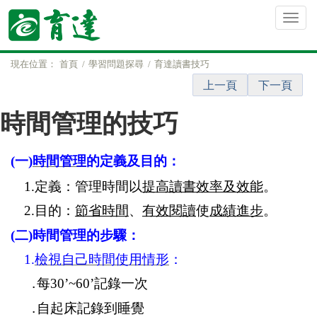
現在位置：
首頁
學習問題探尋
育達讀書技巧
上一頁
下一頁
時間管理的技巧
(
一
)
時間管理
的定義及目的：
1.
定義：管理時間以
提高讀書效率及效能
。
2.
目的：
節省時間
、
有效閱讀
使
成績進步
。
(
二
)
時間管理的步驟：
1.
檢視自己時間使用情形
：
․
每
30’~60’
記錄一次
․
自起床記錄到睡覺