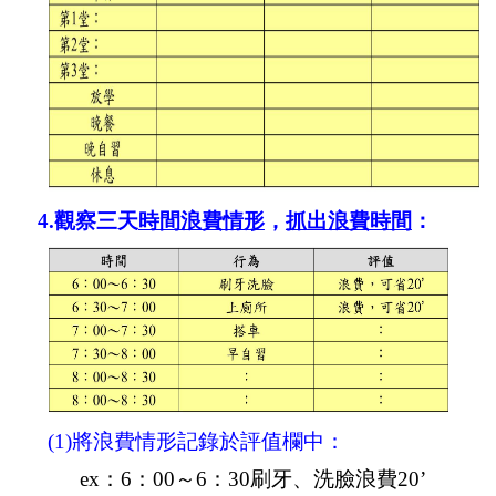
4.
觀察三天
時間浪費情形
，
抓出浪費時間
：
(1)
將浪費情形記錄於評值欄中：
ex
：
6
：
00
～
6
：
30
刷牙、洗臉浪費
20’