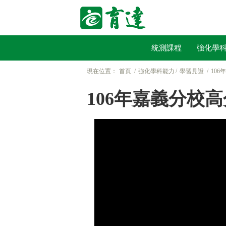
統測課程
強化學
現在位置：
首頁
強化學科能力
學習見證
106
106年嘉義分校