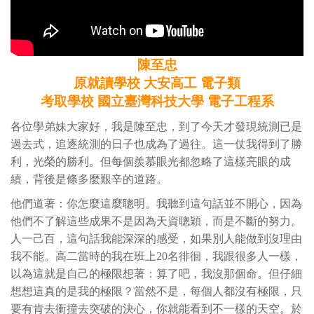
陳至忠
原就讀學校 大安高工 電子類
考取學校 國立臺灣科技大學 電子工程系
各位學弟妹大家好，我是陳至忠，到了今天才發現統測已是
過去式，追逐統測的日子也成為了過往。這一仗我得到了勝
利，光榮的勝利。但每個羨慕眼光都忽略了這樣亮眼的成
績，背後是條多麼艱辛的道路。
他們道著：你怎麼這麼聰明。我聽到這句話並不開心，因為
他們不了解這些成果不是因為天資聰穎，而是不斷的努力。
人一己百，這句話我能深深的感受，如果別人能做到沒理由
我不能。高二當時的我在班上20名徘徊，我跟很多人一樣，
以為這就是自己的極限想著：算了吧，我沒那個命。但仔細
想想這真的是我的極限？當然不是，每個人都沒有極限，只
要有肯去衝撞去突破的決心，你就能看到不一樣的天空。於