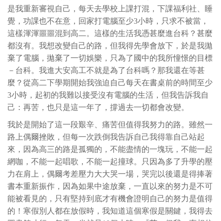
是我重新審視自己，每天去學校上課打混，下課福利社、睡
覺，功課也不在意，回家打電腦至少3小時，只求不被當，
這樣渾渾噩噩混到高二。這樣的生活我憑甚麼進台科？甚麼
都沒有。我想改變自己的路，但我得先學會放下，於是我拋
棄了電腦，拋棄了一切娛樂，只為了國中的我所憧憬的目標
－台科。我進大安高工不就是為了台科嗎？那我還在等甚
麼？從高二下學期開始我強迫自己每天在書桌前的時間至少
3小時，起初的我難以接受沒有電腦的生活，但我告訴我自
己：再苦，也只是這一年了，撐過去一切都會改變。
我於是開始了這一段艱辛、痛苦但值得我努力的路。雖然一
路上偶爾挫敗，但每一次跌倒我告訴自己我得靠自己站起
來，因為高三的路是孤獨的，不能盡情的一塊玩，不能一起
網咖，不能一起唱歌，不能一起撞球。只因為多了升學的壓
力在肩上，偶爾考差壓力大大哭一場，哭完以後還是得捧著
書本重新振作，因為如果中途放棄，一直以來的努力是不可
能被看見的，只有堅持到底才有機會證明自己的努力是值得
的！寒假別人都在放假時，我知道這個寒假是關鍵，我得去